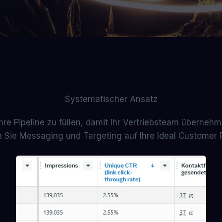
Systematischer Ansatz
 Ihre Pipeline zu füllen, damit Ihr Vertriebsteam überne
 Sie Messaging und Targeting auf Ihre Ideal Customer 