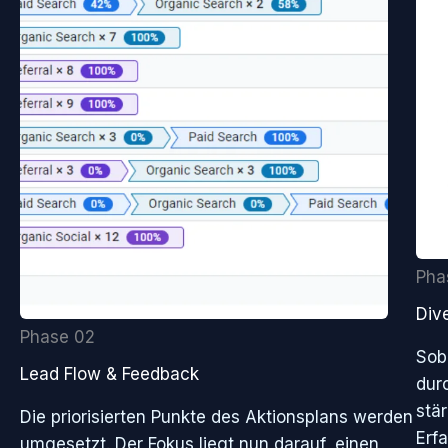
Pha
Dive
Phase 02
Sob
Lead Flow & Feedback
dur
stär
Die priorisierten Punkte des Aktionsplans werden
Erf
umgesetzt. Der Fokus liegt nun darauf, einen